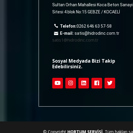
Sultan Orhan Mahallesi Koca Beton Sanayi
Sitesi 4.blok No:15 GEBZE / KOCAELİ
Telefon:
0262 646 63 57-58
E-mail:
satis@hidrodinc.com.tr
satis1@hidrodinc.com.tr
Sosyal Medyada Bizi Takip
Edebilirsiniz.
© Copyright
HORTUM SERVİSİ
. Tüm hakları sak