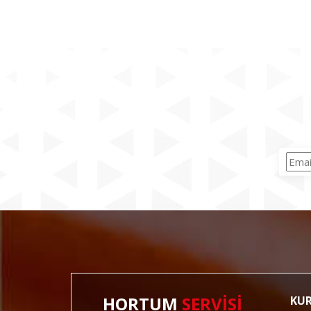
HORTUM
SERVİSİ
KU