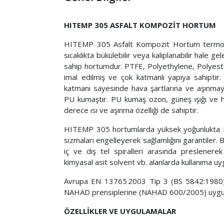
HITEMP 305 ASFALT KOMPOZİT HORTUM
HITEMP 305 Asfalt Kompozit Hortum termoplas
sıcaklıkta bükülebilir veya kalıplanabilir hale 
sahip hortumdur. PTFE, Polyethylene, Polyes
imal edilmiş ve çok katmanlı yapıya sahiptir
katmanı sayesinde hava şartlarına ve aşınmaya
PU kumaştır. PU kumaş ozon, güneş ışığı ve hav
derece ısı ve aşınma özelliği de sahiptir.
HITEMP 305 hortumlarda yüksek yoğunlukta PLT
sızmaları engelleyerek sağlamlığını garantiler. B
iç ve dış tel spiralleri arasında preslenerek
kimyasal asit solvent vb. alanlarda kullanıma u
Avrupa EN 13765:2003 Tip 3 (BS 5842:1980), s
NAHAD prensiplerine (NAHAD 600/2005) uygun o
ÖZELLİKLER VE UYGULAMALAR