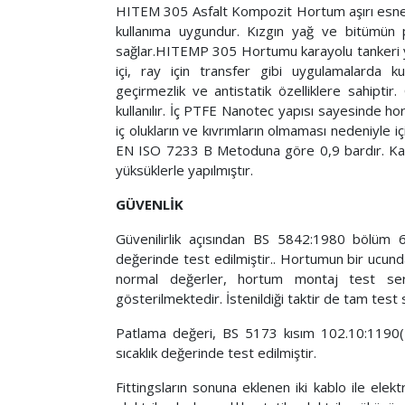
HITEM 305 Asfalt Kompozit Hortum aşırı esnek
kullanıma uygundur. Kızgın yağ ve bitümün po
sağlar.HITEMP 305 Hortumu karayolu tankeri y
içi, ray için transfer gibi uygulamalarda k
geçirmezlik ve antistatik özelliklere sahipti
kullanılır. İç PTFE Nanotec yapısı sayesinde h
iç olukların ve kıvrımların olmaması nedeniyle i
EN ISO 7233 B Metoduna göre 0,9 bardır. Kapli
yüksüklerle yapılmıştır.
GÜVENLİK
Güvenilirlik açısından BS 5842:1980 bölüm 
değerinde test edilmiştir.. Hortumun bir ucunda
normal değerler, hortum montaj test seri
gösterilmektedir. İstenildiği taktir de tam test se
Patlama değeri, BS 5173 kısım 102.10:1190
sıcaklık değerinde test edilmiştir.
Fittingsların sonuna eklenen iki kablo ile elek