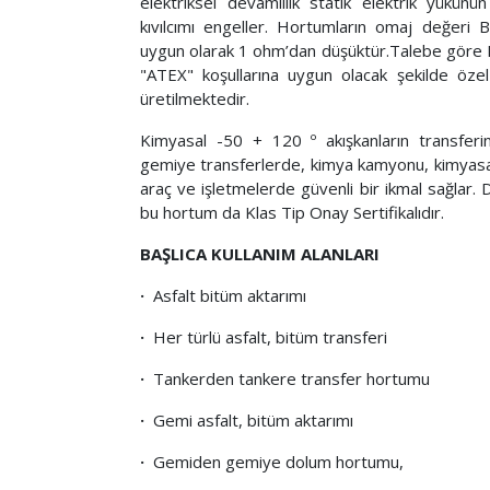
elektriksel devamlılık statik elektrik yükün
kıvılcımı engeller. Hortumların omaj değeri
uygun olarak 1 ohm’dan düşüktür.Talebe göre 
"ATEX" koşullarına uygun olacak şekilde özel 
üretilmektedir.
Kimyasal -50 + 120 º akışkanların transferi
gemiye transferlerde, kimya kamyonu, kimyasal
araç ve işletmelerde güvenli bir ikmal sağlar.
bu hortum da Klas Tip Onay Sertifikalıdır.
BAŞLICA KULLANIM ALANLARI
·
Asfalt bitüm aktarımı
·
Her türlü asfalt, bitüm transferi
·
Tankerden tankere transfer hortumu
·
Gemi asfalt, bitüm aktarımı
·
Gemiden gemiye dolum hortumu,