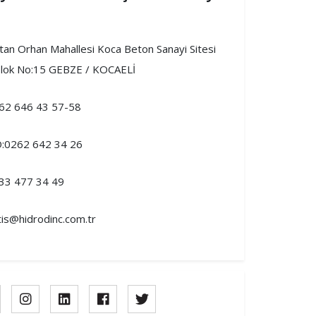
ltan Orhan Mahallesi Koca Beton Sanayi Sitesi
blok No:15 GEBZE / KOCAELİ
62 646 43 57-58
:0262 642 34 26
33 477 34 49
tis@hidrodinc.com.tr