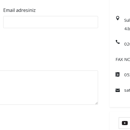
Email adresiniz
Su
4.
02
FAX NO
05
sa